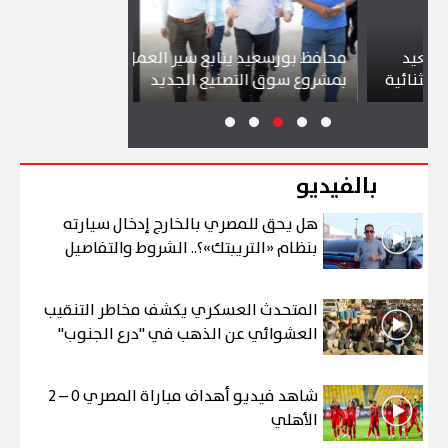
محافظ بورسعيد يتابع سير العمل
شواطئ بورسعي
ية
بمشروع سوق التصنيع الجديد
تجذب آلاف الز
بالفيديو
هل يحق للمصري بالخارج إدخال سيارته
بنظام «التريبتك»؟.. الشروط والتفاصيل
المتحدث العسكري يكشف مخاطر التنقيب
العشوائي عن الذهب في "درع الجنوب"
شاهد فيديو أهداف مباراة المصري 0 – 2
الأهلي