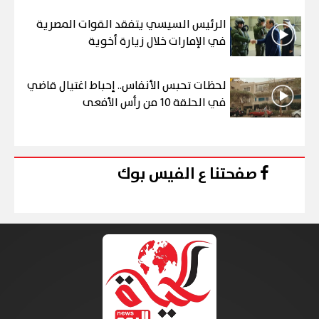
الرئيس السيسي يتفقد القوات المصرية
في الإمارات خلال زيارة أخوية
لحظات تحبس الأنفاس.. إحباط اغتيال قاضي
في الحلقة 10 من رأس الأفعى
صفحتنا ع الفيس بوك