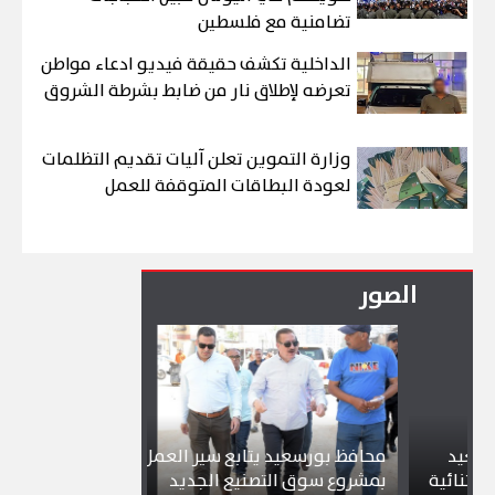
تضامنية مع فلسطين
الداخلية تكشف حقيقة فيديو ادعاء مواطن
تعرضه لإطلاق نار من ضابط بشرطة الشروق
وزارة التموين تعلن آليات تقديم التظلمات
لعودة البطاقات المتوقفة للعمل
الصور
محافظ بورسعيد يتابع سير العمل
شواطئ بورسعي
ية
بمشروع سوق التصنيع الجديد
تجذب آلاف الز