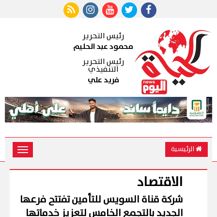
رئيس التحرير
محمود عبد الحليم
رئيس التحرير
التنفيذي
فريد علي
الرئيسية
Toggle
vigation
الاقتصاد
شركة قناة السويس للتأمين تفتتح فرعها
الجديد بالتجمع الخامس لتعزيز خدماتها