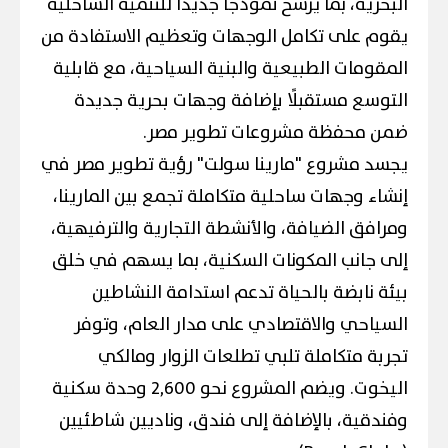
البحرية، بما يرسخ نموذجًا جديدًا للتنمية الساحلية
يقوم على تكامل الوجهات وتعظيم الاستفادة من
المقومات الطبيعية والبنية السياحية، مع قابلية
التوسع مستقبلًا بإضافة وجهات بحرية جديدة
ضمن محفظة مشروعات تطوير مصر.
يجسد مشروع "مارينا سولت" رؤية تطوير مصر في
إنشاء وجهات ساحلية متكاملة تجمع بين المارينا،
ومرافق الضيافة، والأنشطة التجارية والترفيهية،
إلى جانب المكونات السكنية، بما يسهم في خلق
بيئة نابضة بالحياة تدعم استدامة النشاطين
السياحي والاقتصادي على مدار العام، وتوفر
تجربة متكاملة تلبي تطلعات الزوار ومالكي
اليخوت. ويضم المشروع نحو 2,600 وحدة سكنية
وفندقية، بالإضافة إلى فندق، وناديين شاطئيين