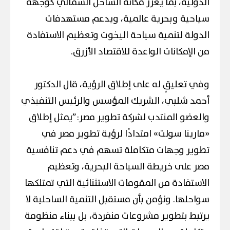
الدولية، بما يعزز مكانة الساحل الشمالي كوجهة
سياحية وبحرية عالمية، ويدعم مستهدفات
الدولة لتنمية سياحة اليخوت وتعظيم الاستفادة
من الإمكانات الواعدة للاقتصاد الأزرق.
وفي تعليقٍ له على إطلاق الرؤية، قال الدكتور
أحمد شلبي، الشريك المؤسس والرئيس التنفيذي
والعضو المنتدب لشركة تطوير مصر:”يمثل إطلاق
«مارينا سولت» امتدادًا لرؤية تطوير مصر في
تطوير وجهات متكاملة تسهم في دعم تنافسية
مصر على خريطة السياحة البحرية، وتعظيم
الاستفادة من المقومات الاستثنائية التي تمتلكها
سواحلها. ونؤمن بأن مستقبل التنمية الساحلية لا
يرتبط بتطوير مشروعات منفردة، بل ببناء منظومة