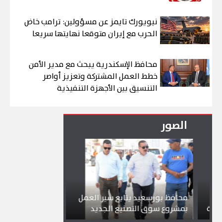
نيويورك تايمز عن مسؤولين: ترامب خاض
الحرب مع إيران متوقعا نهايتها سريعا
محافظ الإسكندرية يبحث مع مدير الأمن
خطط العمل المشتركة وتعزيز أواصر
التنسيق بين الأجهزة التنفيذية
الصور
محافظ بورسعيد يتابع سير العمل
شواطئ بورسعيد و
بمشروع سوق التصنيع الجديد
تجذب آلاف الزائري