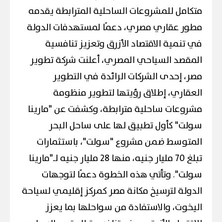
متكامل للمشروعات الساحلية المترابطة يقدمه
مطور عقاري مصري، دعمًا لمستهدفات الدولة
في تنمية الاقتصاد الأزرق وتعزيز تنافسية
المقصد السياحي المصري،
أعلنت شركة تطوير
مصر، إحدى الشركات الرائدة في التطوير
العقاري، إطلاق رؤيتها لتطوير منظومة
مشروعات ساحلية مترابطة، وكشفت عن "مارينا
سولت" كأول تطبيق لها على ساحل البحر
المتوسط ضمن مشروع "سولت"، باستثمارات
تبلغ 70 مليار جنيه، منها 28 مليار جنيه لـ"مارينا
سولت". وتأتي هذه الخطوة دعمًا لتوجهات
الدولة لترسيخ مكانة مصر كمركز إقليمي لسياحة
اليخوت، والاستفادة من سواحلها بما يعزز