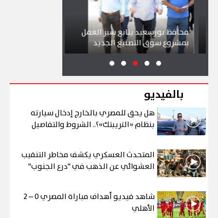
محافظ بورسعيد يتابع سير العمل
شواطئ بورسعيد 
بمشروع سوق التصنيع الجديد
تجذب آلاف الزائر
بالفيديو
هل يحق للمصري بالخارج إدخال سيارته
بنظام «التريبتك»؟.. الشروط والتفاصيل
المتحدث العسكري يكشف مخاطر التنقيب
العشوائي عن الذهب في "درع الجنوب"
شاهد فيديو أهداف مباراة المصري 0 – 2
الأهلي