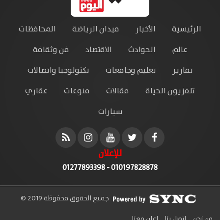
الرئيسية
الأخبار
ميدان الرياضة
المحافظات
عالم
الحوادث
الاقتصاد
فن وثقافة
تقارير
تعليم وجامعات
تكنولوجيا واتصالات
تلفزيون الحياة
مقالات
منوعات
عقاري
سيارات
للإعلان
010197828878 - 01277893398
جميع الحقوق محفوظة 2019 ©
من نحن
اتصل بنا
إعلن معنا