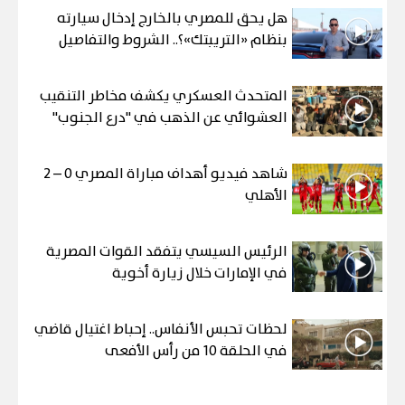
هل يحق للمصري بالخارج إدخال سيارته
بنظام «التريبتك»؟.. الشروط والتفاصيل
المتحدث العسكري يكشف مخاطر التنقيب
العشوائي عن الذهب في "درع الجنوب"
شاهد فيديو أهداف مباراة المصري 0 – 2
الأهلي
الرئيس السيسي يتفقد القوات المصرية
في الإمارات خلال زيارة أخوية
لحظات تحبس الأنفاس.. إحباط اغتيال قاضي
في الحلقة 10 من رأس الأفعى