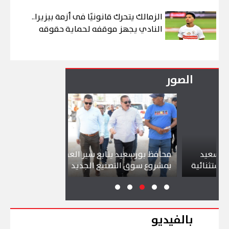
الزمالك يتحرك قانونيًا فى أزمة بيزيرا..
النادي يجهز موقفه لحماية حقوقه
الصور
د
محافظ بورسعيد يتابع سير العمل
شواطئ بورسع
ئية
بمشروع سوق التصنيع الجديد
تجذب آلاف ال
بالفيديو