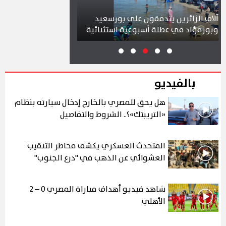
الزائرين يتدفقون على بورسعيد
محافظ بورسعيد يتابع سير 
فؤاد في عطلة أسبوعية استثنائية
بمشروع سوق التصنيع الجد
بالفيديو
هل يحق للمصري بالخارج إدخال سيارته بنظام
«التريبتك»؟.. الشروط والتفاصيل
المتحدث العسكري يكشف مخاطر التنقيب
العشوائي عن الذهب في "درع الجنوب"
شاهد فيديو أهداف مباراة المصري 0 – 2
الأهلي