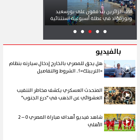
لاف الزائرين يتدفقون على بورسعيد
محافظ بورسعيد يتابع 
بورفؤاد في عطلة أسبوعية استثنائية
بمشروع سوق التصنيع ا
بالفيديو
هل يحق للمصري بالخارج إدخال سيارته بنظام
«التريبتك»؟.. الشروط والتفاصيل
المتحدث العسكري يكشف مخاطر التنقيب
العشوائي عن الذهب في "درع الجنوب"
شاهد فيديو أهداف مباراة المصري 0 – 2
الأهلي