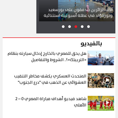
ف الزائرين يتدفقون على بورسعيد
محافظ بورسعيد يتابع سي
رفؤاد في عطلة أسبوعية استثنائية
بمشروع سوق التصنيع الج
بالفيديو
هل يحق للمصري بالخارج إدخال سيارته بنظام
«التريبتك»؟.. الشروط والتفاصيل
المتحدث العسكري يكشف مخاطر التنقيب
العشوائي عن الذهب في "درع الجنوب"
شاهد فيديو أهداف مباراة المصري 0 – 2
الأهلي