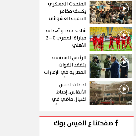
المتحدث العسكري
يكشف مخاطر
التنقيب العشوائي
عن الذهب في "درع
شاهد فيديو أهداف
الجنوب"
مباراة المصري 0 – 2
الأهلي
الرئيس السيسي
يتفقد القوات
المصرية في الإمارات
خلال زيارة أخوية
لحظات تحبس
الأنفاس.. إحباط
اغتيال قاضي في
الحلقة 10 من رأس
الأفعى
صفحتنا ع الفيس بوك