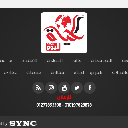
ضة
المحافظات
عالم
الحوادث
الاقتصاد
فن وثق
واتصالات
تلفزيون الحياة
مقالات
منوعات
عقاري
للإعلان
010197828878 - 01277893398