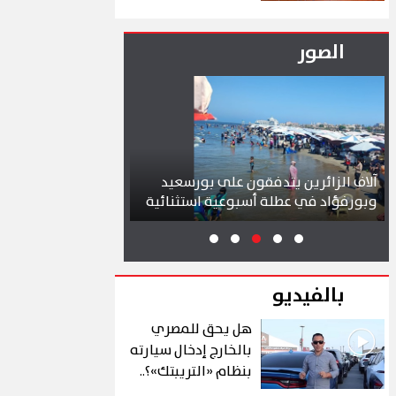
التشادية…ومباحثات
موسعة لبحث سبل
تعزيز العلاقات
الصور
الثنائية في شتى
المجالات
الزائرين يتدفقون على بورسعيد
محافظ بورسعيد يتابع سير ا
ؤاد في عطلة أسبوعية استثنائية
بمشروع سوق التصنيع الجدي
بالفيديو
هل يحق للمصري
بالخارج إدخال سيارته
بنظام «التريبتك»؟..
الشروط والتفاصيل