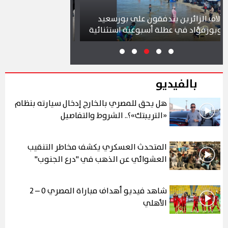
لزائرين يتدفقون على بورسعيد
محافظ بورسعيد يتابع سير ا
ؤاد في عطلة أسبوعية استثنائية
بمشروع سوق التصنيع الجدي
بالفيديو
هل يحق للمصري بالخارج إدخال سيارته بنظام
«التريبتك»؟.. الشروط والتفاصيل
المتحدث العسكري يكشف مخاطر التنقيب
العشوائي عن الذهب في "درع الجنوب"
شاهد فيديو أهداف مباراة المصري 0 – 2
الأهلي