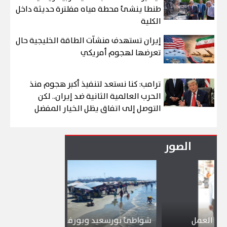
طنطا ينشئ محطة مياه مفلترة حديثة داخل
الكلية
إيران تستهدف منشآت الطاقة الخليجية حال
تعرضها لهجوم أمريكي
ترامب: كنا نستعد لتنفيذ أكبر هجوم منذ
الحرب العالمية الثانية ضد إيران.. لكن
التوصل إلى اتفاق يظل الخيار المفضل
الصور
ل
شواطئ بورسعيد وبورفؤاد وجبال الملح
إقبال كب