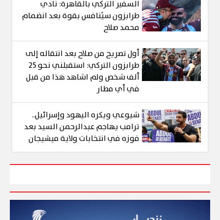
السفير التركي بالقاهرة: نادي
طرابزون سيُنافس بقوة بعد انضمام
محمد صلاح
أول تصريح من صلاح بعد انتقاله إلى
طرابزون التركي: استقبلني نحو 25
ألف شخص ولم اشاهد هذا من قبل
في أي مطار
شيوعي ويكره اليهود وإسرائيل..
ترامب يهاجم عبدالرحمن السيد بعد
فوزه في انتخابات ولاية ميشيجان