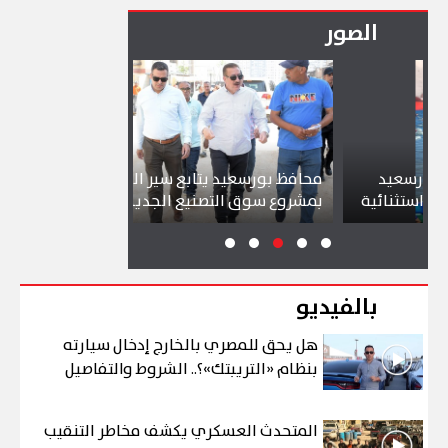
الصور
يد
محافظ بورسعيد يتابع سير العمل
شواطئ بورس
نائية
بمشروع سوق التصنيع الجديد
تجذب آلاف ا
بالفيديو
هل يحق للمصري بالخارج إدخال سيارته
بنظام «التريبتك»؟.. الشروط والتفاصيل
المتحدث العسكري يكشف مخاطر التنقيب