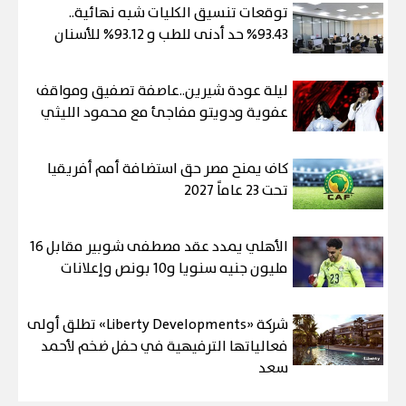
توقعات تنسيق الكليات شبه نهائية..
93.43% حد أدنى للطب و 93.12% للأسنان
ليلة عودة شيرين..عاصفة تصفيق ومواقف
عفوية ودويتو مفاجئ مع محمود الليثي
كاف يمنح مصر حق استضافة أمم أفريقيا
تحت 23 عاماً 2027
الأهلي يمدد عقد مصطفى شوبير مقابل 16
مليون جنيه سنويا و10 بونص وإعلانات
شركة «Liberty Developments» تطلق أولى
فعالياتها الترفيهية في حفل ضخم لأحمد
سعد