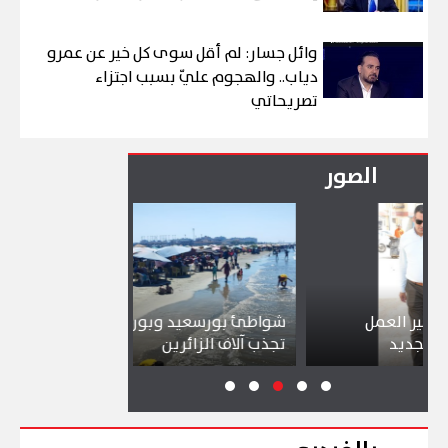
وائل جسار: لم أقل سوى كل خير عن عمرو
دياب.. والهجوم عليّ بسبب اجتزاء
تصريحاتي
الصور
مل
شواطئ بورسعيد وبورفؤاد وجبال الملح
إقبال ك
تجذب آلاف الزائرين
ببورسعي