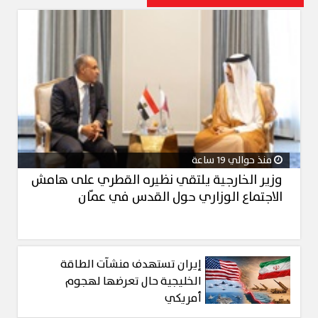
منذ حوالي 19 ساعة
وزير الخارجية يلتقي نظيره القطري على هامش
الاجتماع الوزاري حول القدس في عمّان
إيران تستهدف منشآت الطاقة
الخليجية حال تعرضها لهجوم
أمريكي