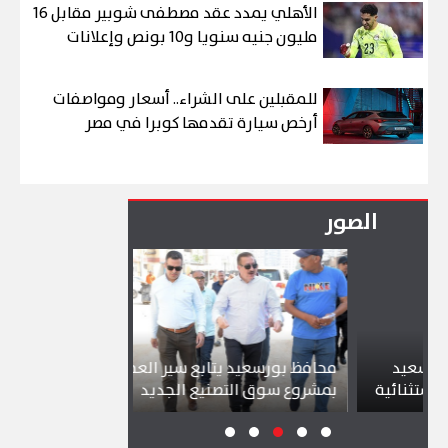
الأهلي يمدد عقد مصطفى شوبير مقابل 16
مليون جنيه سنويا و10 بونص وإعلانات
للمقبلين على الشراء.. أسعار ومواصفات
أرخص سيارة تقدمها كوبرا في مصر
الصور
محافظ بورسعيد يتابع سير العمل
شواطئ بورسعي
ية
بمشروع سوق التصنيع الجديد
تجذب آلاف الزا