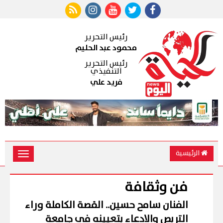
رئيس التحرير
محمود عبد الحليم
رئيس التحرير
التنفيذي
فريد علي
الرئيسية
Toggle
vigation
فن وثقافة
الفنان سامح حسين.. القصة الكاملة وراء
التربص والادعاء بتعيينه فى جامعة