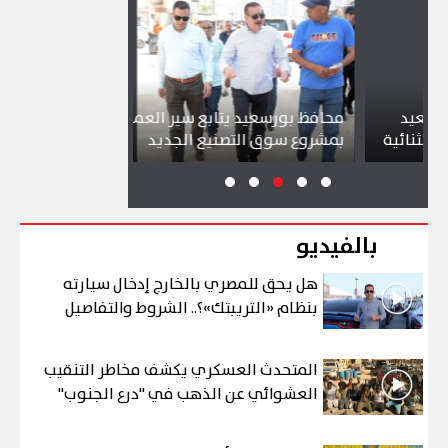
محافظ بورسعيد يتابع سير العمل
شواطئ بورسعي
ية
بمشروع سوق التصنيع الجديد
تجذب آلاف الزا
بالفيديو
هل يحق للمصري بالخارج إدخال سيارته
بنظام «التريبتك»؟.. الشروط والتفاصيل
المتحدث العسكري يكشف مخاطر التنقيب
العشوائي عن الذهب في "درع الجنوب"