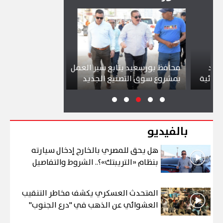
محافظ بورسعيد يتابع سير العمل
شواطئ بورسعيد
ة
بمشروع سوق التصنيع الجديد
تجذب آلاف الزائ
بالفيديو
هل يحق للمصري بالخارج إدخال سيارته
بنظام «التريبتك»؟.. الشروط والتفاصيل
المتحدث العسكري يكشف مخاطر التنقيب
العشوائي عن الذهب في "درع الجنوب"