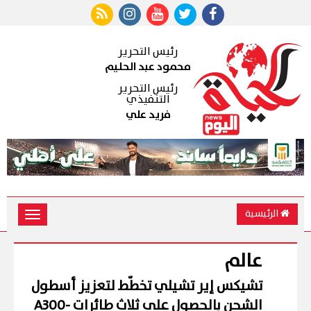
رئيس التحرير
محمود عبد الحليم
رئيس التحرير
التنفيذي
فريد علي
الرئيسية
Toggle
vigation
عالم
تشيكس إير تشيلي تخطّط لتعزيز أسطول
الشحن بالحصول على ثلاث طائرات A300-