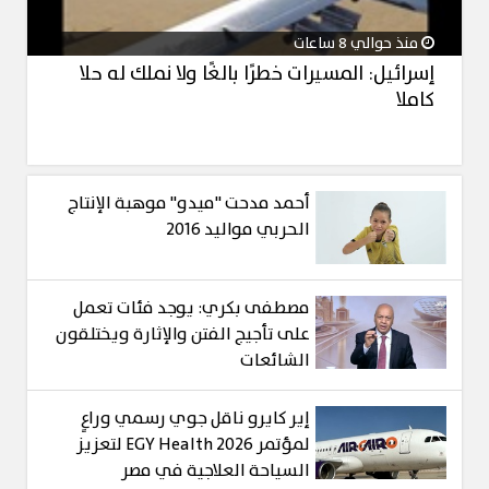
منذ حوالي 8 ساعات
إسرائيل: المسيرات خطرًا بالغًا ولا نملك له حلا
كاملا
أحمد مدحت "ميدو" موهبة الإنتاج
الحربي مواليد 2016
مصطفى بكري: يوجد فئات تعمل
على تأجيج الفتن والإثارة ويختلقون
الشائعات
إير كايرو ناقل جوي رسمي وراعٍ
لمؤتمر EGY Health 2026 لتعزيز
السياحة العلاجية في مصر