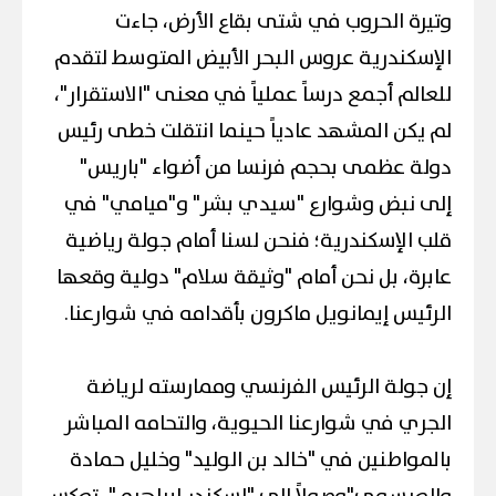
وتيرة الحروب في شتى بقاع الأرض، جاءت
الإسكندرية عروس البحر الأبيض المتوسط لتقدم
للعالم أجمع درساً عملياً في معنى "الاستقرار"،
لم يكن المشهد عادياً حينما انتقلت خطى رئيس
دولة عظمى بحجم فرنسا من أضواء "باريس"
إلى نبض وشوارع "سيدي بشر" و"ميامي" في
قلب الإسكندرية؛ فنحن لسنا أمام جولة رياضية
عابرة، بل نحن أمام "وثيقة سلام" دولية وقعها
الرئيس إيمانويل ماكرون بأقدامه في شوارعنا.
إن جولة الرئيس الفرنسي وممارسته لرياضة
الجري في شوارعنا الحيوية، والتحامه المباشر
بالمواطنين في "خالد بن الوليد" وخليل حمادة