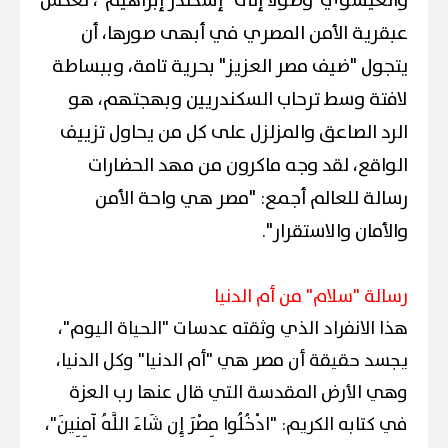
والعيسوي"وصولاً إلى "إسكندر إبراهيم"، تعكس
عبقرية الأمن المصري في أبهى صورها، أن
يتجول "ضيف مصر العزيز" بحرية تامة، وببساطة
لافتة وسط ترحاب السكندريين وبهجتهم، هو
الرد الصاعق والمزلزل على كل من يحاول تزييف
الواقع، لقد وجه ماكرون من مهد الحضارات
رسالة للعالم أجمع: "مصر هي واحة الأمن
والأمان والاستقرار".
رسالة "سلام" من أم الدنيا
هذا الانفراد الذي وثقته عدسات "الحياة اليوم"،
يجسد حقيقة أن مصر هي "أم الدنيا" وكل الدنيا،
وهي الأرض المقدسة التي قال عنها رب العزة
في كتابه الكريم: "ادْخُلُوا مِصْرَ إِن شَاءَ اللَّهُ آمِنِينَ"،