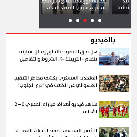
محافظ بورسعيد يتابع سير العمل
شواطئ بورسعيد 
بمشروع سوق التصنيع الجديد
تجذب آلاف الزائر
بالفيديو
هل يحق للمصري بالخارج إدخال سيارته
بنظام «التريبتك»؟.. الشروط والتفاصيل
المتحدث العسكري يكشف مخاطر التنقيب
العشوائي عن الذهب في "درع الجنوب"
شاهد فيديو أهداف مباراة المصري 0 – 2
الأهلي
الرئيس السيسي يتفقد القوات المصرية