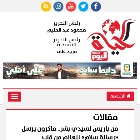
رئيس التحرير
محمود عبد الحليم
رئيس التحرير
التنفيذي
فريد علي
الرئيسية
Toggle
vigation
مقالات
من باريس لسيدي بشر.. ماكرون يرسل
«رسالة سلام» للعالم من قلب