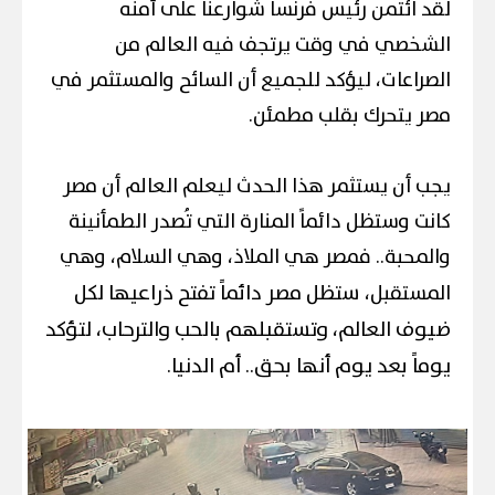
لقد ائتمن رئيس فرنسا شوارعنا على أمنه
الشخصي في وقت يرتجف فيه العالم من
الصراعات، ليؤكد للجميع أن السائح والمستثمر في
مصر يتحرك بقلب مطمئن.
يجب أن يستثمر هذا الحدث ليعلم العالم أن مصر
كانت وستظل دائماً المنارة التي تُصدر الطمأنينة
والمحبة.. فمصر هي الملاذ، وهي السلام، وهي
ستظل مصر دائماً تفتح ذراعيها لكل
المستقبل،
ضيوف العالم، وتستقبلهم بالحب والترحاب، لتؤكد
يوماً بعد يوم أنها بحق.. أم الدنيا.