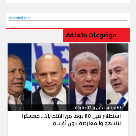
موضوعات متعلقة
منذ ساعتين و 32 دقيقة
استطلاع قبل 80 يوما من الانتخابات.. معسكرا
نتنياهو والمعارضة دون أغلبية