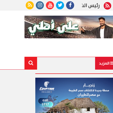
س الشيوخ يؤكد للسفراء الجدد: الدبلوماسية المصرية 
المزيد