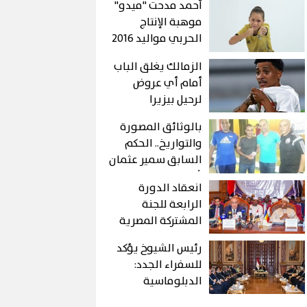
أحمد مدحت "ميدو"
موهبة الإنتاج
الحربي مواليد 2016
الزمالك يغلق الباب
أمام أي عروض
لرحيل بيزيرا
بالوثائق المصورة
والتواريخ.. الحكم
السابق سمير عثمان
يُزيف التاريخ ويمنح
انعقاد الدورة
"أكاديمية وليد
الرابعة للجنة
شعبان" لـ عصام عبد
المشتركة المصرية
الفتاح!
التشادية…ومباحثات
رئيس الشيوخ يؤكد
موسعة لبحث سبل
للسفراء الجدد:
تعزيز العلاقات
الدبلوماسية
الثنائية في شتى
المصرية خط الدفاع
المجالات