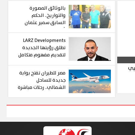
بالوثائق المصورة
والتواريخ.. الحكم
السابق سمير عثمان
يُزيف التاريخ ويمنح
"أكاديمية وليد شعبان" لـ
LARZ Developments
عصام عبد الفتاح!
تطلق رؤيتها الجديدة
لتقديم مفهوم متكامل
للتطوير العقاري في
بي
مصر
مصر للطيران تفتح بوابة
جديدة للساحل
الشمالي.. رحلات مباشرة
من جدة والمدينة
المنورة إلى العلمين 13
أغسطس الجاري