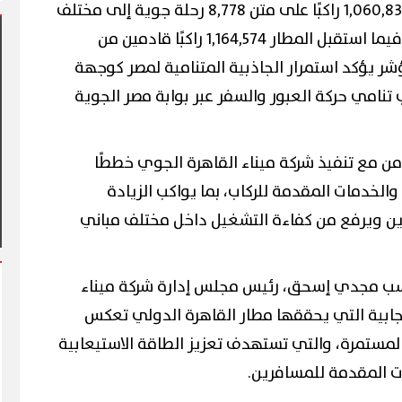
وسجلت حركة السفر مغادرة 1,060,831 راكبًا على متن 8,778 رحلة جوية إلى مختلف
الوجهات الدولية والإقليمية، فيما استقبل المطار 1,164,574 راكبًا قادمين من
 رحلة، في مؤشر يؤكد استمرار الجاذبية المتنامية لمصر كوجهة
تنامي حركة العبور والسفر عبر بوابة مصر الجوية
 يشهد أول مشاركة
امن مع تنفيذ شركة ميناء القاهرة الجوي خططًا
 في فعاليات شارع الفن
آلاف الزائرين يتدفقون على بورسعيد
وبورفؤاد في عطلة أسبوعية استثنائي
 والخدمات المقدمة للركاب، بما يواكب الزيادة
ن ويرفع من كفاءة التشغيل داخل مختلف مباني
سب مجدي إسحق، رئيس مجلس إدارة شركة ميناء
إيجابية التي يحققها مطار القاهرة الدولي تعكس
لمستمرة، والتي تستهدف تعزيز الطاقة الاستيعابية
ت المقدمة للمسافرين.