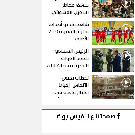
يكشف مخاطر
التنقيب العشوائي
عن الذهب في "درع
شاهد فيديو أهداف
الجنوب"
مباراة المصري 0 – 2
الأهلي
الرئيس السيسي
يتفقد القوات
المصرية في الإمارات
خلال زيارة أخوية
لحظات تحبس
الأنفاس.. إحباط
اغتيال قاضي في
الحلقة 10 من رأس
الأفعى
صفحتنا ع الفيس بوك