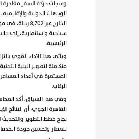
الخارج عبر 8,702
سياحية واستثمارية، إلى جانب 
الرئيسية.
محافظ القاهرة
ويأتي هذا الأداء القوي بالتز
لح
إقبال كبير ينعش سياحة اليوم الواحد
لكورال التعليم
ببورسعيد وبورفؤاد
(صور)
متكاملة لتطوير البنية التحتية
المستمرة في أعداد المسافري
الركاب.
وفي هذا السياق، أكد المحا
القاهرة الجوي، أن النتائج ال
نجاح خطط التطوير والتحديث ا
للمطار وتحسين جودة الخدما