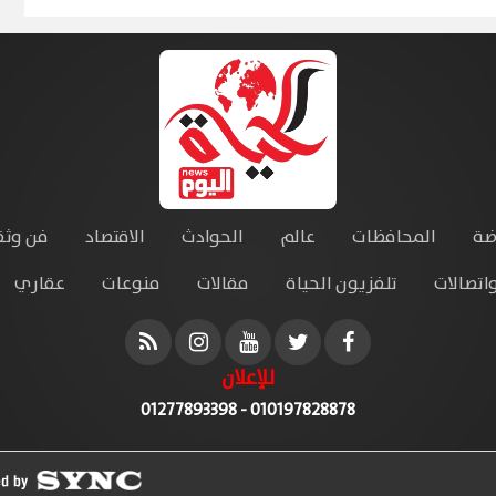
ضة
المحافظات
عالم
الحوادث
الاقتصاد
فن وثق
واتصالات
تلفزيون الحياة
مقالات
منوعات
عقاري
للإعلان
010197828878 - 01277893398