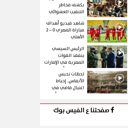
يكشف مخاطر
التنقيب العشوائي
عن الذهب في "درع
شاهد فيديو أهداف
الجنوب"
مباراة المصري 0 – 2
الأهلي
الرئيس السيسي
يتفقد القوات
المصرية في الإمارات
خلال زيارة أخوية
لحظات تحبس
الأنفاس.. إحباط
اغتيال قاضي في
الحلقة 10 من رأس
الأفعى
صفحتنا ع الفيس بوك