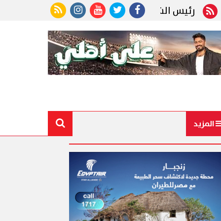
س الشيوخ يؤكد للسفراء الجدد: الدبلوماسية المصرية خ
المزيد