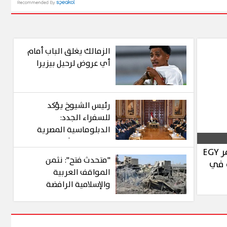
الزمالك يغلق الباب أمام
أي عروض لرحيل بيزيرا
رئيس الشيوخ يؤكد
للسفراء الجدد:
الدبلوماسية المصرية
خط الدفاع الأول عن
إير كايرو ناقل جوي رسمي وراعٍ لمؤتمر EGY
مصالح الوطن
"متحدث فتح": نثمن
جية في
المواقف العربية
والإسلامية الرافضة
لانتهاكات إسرائيل في
غزة والضفة الغربية