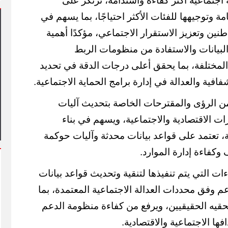
ة اجتماعية أكثر كفاءة واستدامة، ترتكز على
امة وتوجيهها للفئات الأكثر احتياجًا، بما يسهم في
ن وتعزيز الاستقرار الاجتماعي، مؤكدًا أهمية
لبيانات والاستفادة من منظومات الربط
المختلفة، بما يحقق أعلى درجات الدقة في تحديد
افية والعدالة في إدارة برامج الحماية الاجتماعية.
هد أول مشاركة
فعاليات شارع الفن
آلاف الزائرين يتدفقون على بورسعيد
ن الرؤى والمقترحات الخاصة بتحديث آليات
وبورفؤاد في عطلة أسبوعية استثنائية
رات الاقتصادية والاجتماعية، ويسهم في بناء
، تعتمد على قواعد بيانات محدثة وآليات حوكمة
وكفاءة إدارة الموارد.
ات التي يتم تنفيذها لتنقية وتحديث قواعد بيانات
 وفق محددات العدالة الاجتماعية المعتمدة، بما
قيه الحقيقيين، ويرفع من كفاءة منظومة الدعم
ها الاجتماعية والاقتصادية.