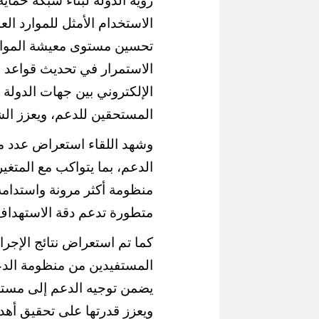
رؤية الدولة لبناء شبكة حماي
الاستخدام الأمثل للموارد الع
تحسين مستوى معيشة المواطني
الاستمرار في تحديث قواعد ا
الإلكتروني بين جهات الدولة 
المستحقين للدعم، ويعزز الشف
محافظ القاهرة يش
إقبال كبير ينعش سياحة اليوم الواحد
لكورال التعليم في 
وشهد اللقاء استعراض عدد م
ببورسعيد وبورفؤاد
(صور)
الدعم، بما يتواكب مع المتغي
منظومة أكثر مرونة واستدامة
متطورة تدعم دقة الاستهداف 
كما تم استعراض نتائج الإجراء
المستفيدين من منظومة الدعم
يضمن توجيه الدعم إلى مستح
ويعزز قدرتها على تحقيق أهداف