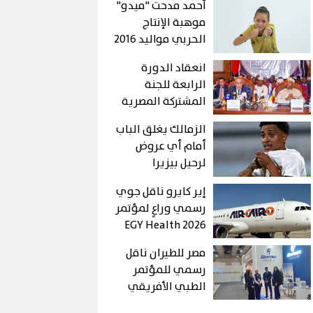
أحمد مدحت "ميدو"
موهبة الإنتاج
الحربي مواليد 2016
انعقاد الدورة
الرابعة للجنة
المشتركة المصرية
التشادية…ومباحثات
الزمالك يغلق الباب
موسعة لبحث سبل
أمام أي عروض
تعزيز العلاقات
لرحيل بيزيرا
الثنائية في شتى
المجالات
إير كايرو ناقل جوي
رسمي وراعٍ لمؤتمر
EGY Health 2026
لتعزيز السياحة
مصر للطيران ناقل
العلاجية في مصر
رسمي للمؤتمر
الطبي الأفريقي
2026