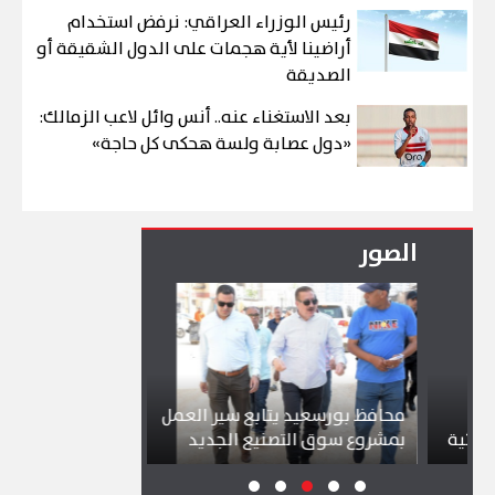
رئيس الوزراء العراقي: نرفض استخدام
أراضينا لأية هجمات على الدول الشقيقة أو
الصديقة
بعد الاستغناء عنه.. أنس وائل لاعب الزمالك:
«دول عصابة ولسة هحكى كل حاجة»
الصور
محافظ بورسعيد يتابع سير العمل
شواطئ بورسعيد
ة
بمشروع سوق التصنيع الجديد
تجذب آلاف الزائ