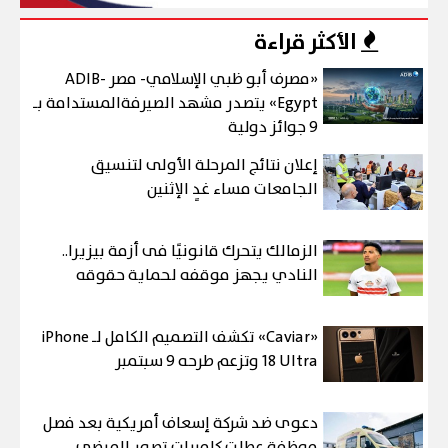
الأكثر قراءة
«مصرف أبو ظبي الإسلامي- مصر ADIB-
Egypt» يتصدر مشهد الصيرفةالمستدامة بـ
9 جوائز دولية
إعلان نتائج المرحلة الأولى لتنسيق
الجامعات مساء غدٍ الإثنين
الزمالك يتحرك قانونيًا فى أزمة بيزيرا..
النادي يجهز موقفه لحماية حقوقه
«Caviar» تكشف التصميم الكامل لـ iPhone
18 Ultra وتزعم طرحه 9 سبتمبر
دعوى ضد شركة إسعاف أمريكية بعد فصل
موظفة عطلت كاميرات تصور المرضى