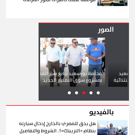
الصور
د
محافظ بورسعيد يتابع سير العمل
شواطئ بورسع
ئية
بمشروع سوق التصنيع الجديد
تجذب آلاف ال
بالفيديو
هل يحق للمصري بالخارج إدخال سيارته
بنظام «التريبتك»؟.. الشروط والتفاصيل