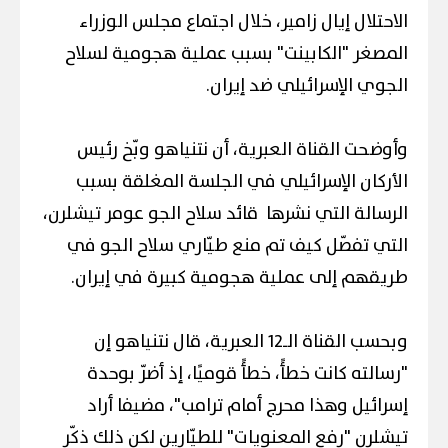
الاحتلال إيال زامير، خلال اجتماع مجلس الوزراء
المصغر "الكابينت" بسبب عملية هجومية لسلاح
الجوي الإسرائيلي ضد إيران.
وأوضحت القناة العبرية، أن نتنياهو وبّخ رئيس
الأركان الإسرائيلي في الجلسة المغلقة بسبب
الرسالة التي نشرها قائد سلاح الجو عومر تيشلرن،
التي تفصّل كيف تم منع طيّاري سلاح الجو في
طريقهم إلى عملية هجومية كبيرة في إيران.
وبحسب القناة الـ12 العبرية، قال نتنياهو إن
"رسالته كانت خطأً، خطأً قوميًا، إذ أضرّ بوحدة
إسرائيل وهذا محرج أمام ترامب"، مضيفا أراد
تيشلرن "رفع المعنويات" للطيّارين لكن ذلك ذكّر