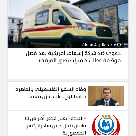
منذ حوالي 4 ساعات
دعوى ضد شركة إسعاف أمريكية بعد فصل
موظفة عطلت كاميرات تصور المرضى
وفاة السفير الفلسطينى بالقاهرة
دياب اللوح.. وأبو مازن ينعيه
«الصحة» تعلن فحص أكثر من 10
ملايين طفل ضمن مبادرة رئيس
الجمهورية