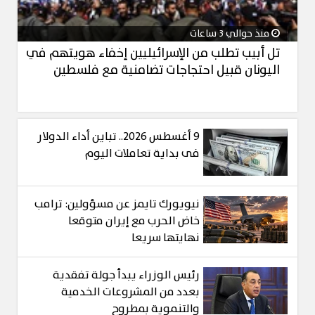
منذ حوالي 3 ساعات
تل أبيب تطلب من الإسرائيليين إخفاء هويتهم في
اليونان قبيل احتجاجات تضامنية مع فلسطين
9 أغسطس 2026.. تباين أداء الدولار
فى بداية تعاملات اليوم
نيويورك تايمز عن مسؤولين: ترامب
خاض الحرب مع إيران متوقعا
نهايتها سريعا
رئيس الوزراء يبدأ جولة تفقدية
بعدد من المشروعات الخدمية
والتنموية بمطروح