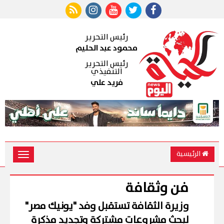
رئيس التحرير
محمود عبد الحليم
رئيس التحرير
التنفيذي
فريد علي
الرئيسية
Toggle
vigation
فن وثقافة
وزيرة الثقافة تستقبل وفد "يونيك مصر"
لبحث مشروعات مشتركة وتجديد مذكرة