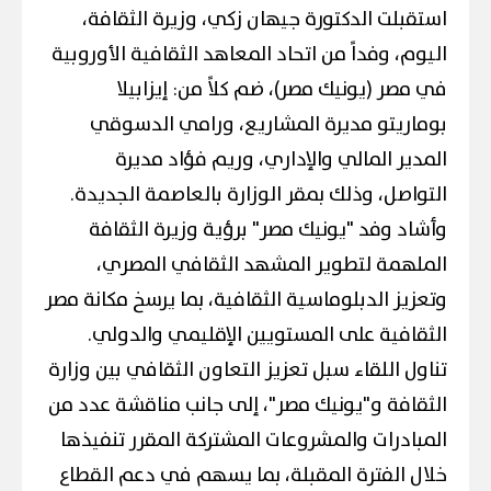
استقبلت الدكتورة جيهان زكي، وزيرة الثقافة،
اليوم، وفداً من اتحاد المعاهد الثقافية الأوروبية
في مصر (يونيك مصر)، ضم كلاً من: إيزابيلا
بوماريتو مديرة المشاريع، ورامي الدسوقي
المدير المالي والإداري، وريم فؤاد مديرة
التواصل، وذلك بمقر الوزارة بالعاصمة الجديدة.
​وأشاد وفد "يونيك مصر" برؤية وزيرة الثقافة
الملهمة لتطوير المشهد الثقافي المصري،
وتعزيز الدبلوماسية الثقافية، بما يرسخ مكانة مصر
الثقافية على المستويين الإقليمي والدولي.
​تناول اللقاء سبل تعزيز التعاون الثقافي بين وزارة
الثقافة و"يونيك مصر"، إلى جانب مناقشة عدد من
المبادرات والمشروعات المشتركة المقرر تنفيذها
خلال الفترة المقبلة، بما يسهم في دعم القطاع