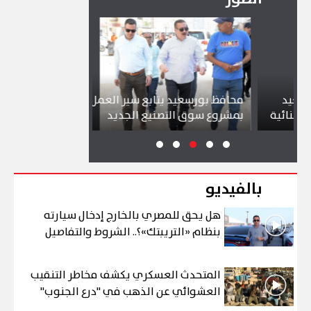
محافظ بورسعيد يتابع سير العمل
شواطئ بورسعي
ية
بمشروع سوق التصنيع الجديد
تجذب آلاف الزا
بالفيديو
هل يحق للمصري بالخارج إدخال سيارته
بنظام «التريبتك»؟.. الشروط والتفاصيل
المتحدث العسكري يكشف مخاطر التنقيب
العشوائي عن الذهب في "درع الجنوب"