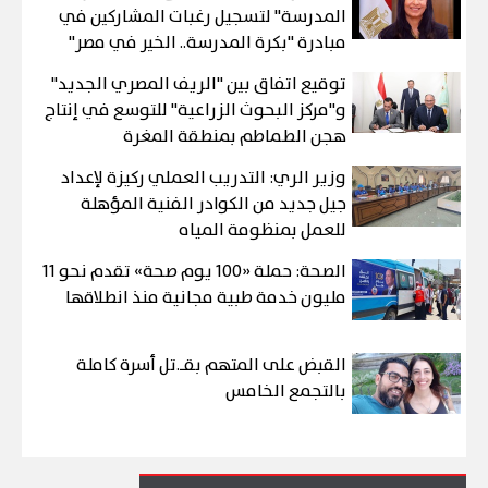
المدرسة" لتسجيل رغبات المشاركين في
مبادرة "بكرة المدرسة.. الخير في مصر"
توقيع اتفاق بين "الريف المصري الجديد"
و"مركز البحوث الزراعية" للتوسع في إنتاج
هجن الطماطم بمنطقة المغرة
وزير الري: التدريب العملي ركيزة لإعداد
جيل جديد من الكوادر الفنية المؤهلة
للعمل بمنظومة المياه
الصحة: حملة «100 يوم صحة» تقدم نحو 11
مليون خدمة طبية مجانية منذ انطلاقها
القبض على المتهم بقـ.تل أسرة كاملة
بالتجمع الخامس