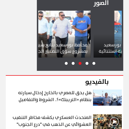
الصور
عيد
محافظ بورسعيد يتابع سير العمل
شواطئ بور
نائية
بمشروع سوق التصنيع الجديد
تجذب آلاف 
بالفيديو
هل يحق للمصري بالخارج إدخال سيارته
بنظام «التريبتك»؟.. الشروط والتفاصيل
المتحدث العسكري يكشف مخاطر التنقيب
العشوائي عن الذهب في "درع الجنوب"