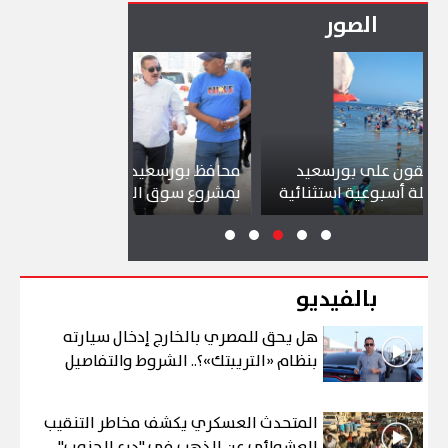
الصور
 بورسعيد
محافظ بورسعيد يتابع سير العمل
شواط
 استثنائية
بمشروع سوق التصنيع الجديد
تجذب
بالفيديو
هل يحق للمصري بالخارج إدخال سيارته
بنظام «التريبتك»؟.. الشروط والتفاصيل
المتحدث العسكري يكشف مخاطر التنقيب
العشوائي عن الذهب في "درع الجنوب"