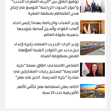
توقيع اتفاق بين "الريف المصري الجديد"
و"مركز البحوث الزراعية" للتوسع في إنتاج
هجن الطماطم بمنطقة المغرة
وزير الشباب والرياضة يهنئ رئيس اتحاد
ألعاب القوى وأسـيل أسامة بتتويجها
بذهبية بطولة العالم
وزير الري: التدريب العملي ركيزة لإعداد
جيل جديد من الكوادر الفنية المؤهلة
للعمل بمنظومة المياه
التضامن الاجتماعي: اطلاق منصة "بكرة
المدرسة" لتسجيل رغبات المشاركين في
مبادرة "بكرة المدرسة.. الخير في مصر"
الكاف يعلن استضافة مصر لكأس الأمم
الأفريقية تحت 23 سنة