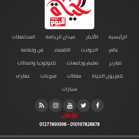
الرئيسية
الأخبار
ميدان الرياضة
المحافظات
عالم
الحوادث
الاقتصاد
فن وثقافة
تقارير
تعليم وجامعات
تكنولوجيا واتصالات
تلفزيون الحياة
مقالات
منوعات
عقاري
سيارات
للإعلان
010197828878 - 01277893398