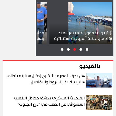
ون على بورسعيد
محافظ بورسعيد يتابع سير العمل
سبوعية استثنائية
بمشروع سوق التصنيع الجديد
بالفيديو
هل يحق للمصري بالخارج إدخال سيارته بنظام
«التريبتك»؟.. الشروط والتفاصيل
المتحدث العسكري يكشف مخاطر التنقيب
العشوائي عن الذهب في "درع الجنوب"