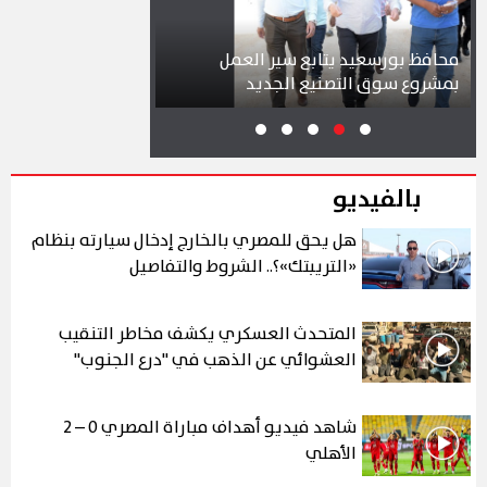
محافظ بورسعيد يتابع سير العمل
شواطئ بورسعيد وب
بمشروع سوق التصنيع الجديد
تجذب آلاف الزائرين
بالفيديو
هل يحق للمصري بالخارج إدخال سيارته بنظام
«التريبتك»؟.. الشروط والتفاصيل
المتحدث العسكري يكشف مخاطر التنقيب
العشوائي عن الذهب في "درع الجنوب"
شاهد فيديو أهداف مباراة المصري 0 – 2
الأهلي