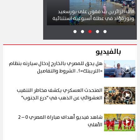
 الزائرين يتدفقون على بورسعيد
محافظ بورسعيد يتابع سير
فؤاد في عطلة أسبوعية استثنائية
بمشروع سوق التصنيع الج
بالفيديو
هل يحق للمصري بالخارج إدخال سيارته بنظام
«التريبتك»؟.. الشروط والتفاصيل
المتحدث العسكري يكشف مخاطر التنقيب
العشوائي عن الذهب في "درع الجنوب"
شاهد فيديو أهداف مباراة المصري 0 – 2
الأهلي