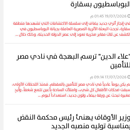
لبوباسطيون بسقارة
19/07/2026 01:45 م
ي إنجاز أثري جديد يضاف إلى سلسلة الاكتشافات التي تشهدها منطقة
قارة، نجحت البعثة الأثرية المصرية العاملة بجبانة البوباسطيون في
لكشف عن ثلاث مقابر صخرية تعود إلى عصر الدولة الحديثة، وذلك خلال ...
علاء الدين" ترسم البهجة في نادي مصر
لتأمين
17/07/2026 09:14 م
م يكن يوماً عادياً في نادي مصر للتأمين بالمقطم. فمنذ اللحظات الأولى،
بقت ضحكات الأطفال كل شيء، وامتلأت الساحة بأعين تلمع شغفاً، وأيدٍ
غيرة تبحث عن ورقة بيضاء ولون جديد، استعداداً ليوم ...
زير الأوقاف يهنئ رئيس محكمة النقض
مناسبة توليه منصبه الجديد