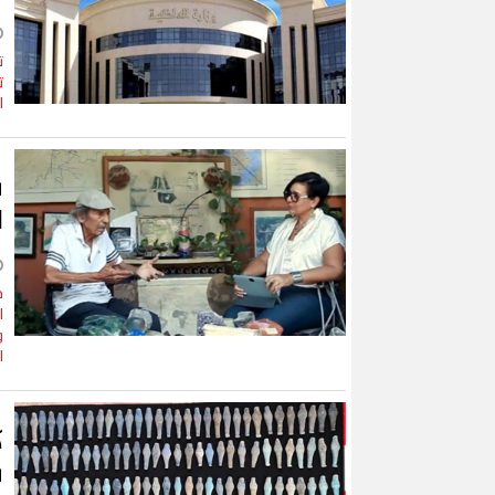
ت
ا
ب
ا
ف
ا
و
ا
ك
ب