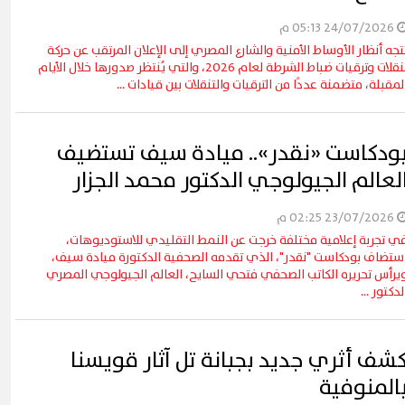
24/07/2026 05:13 م
تجه أنظار الأوساط الأمنية والشارع المصري إلى الإعلان المرتقب عن حركة
تنقلات وترقيات ضباط الشرطة لعام 2026، والتي يُنتظر صدورها خلال الأيام
لمقبلة، متضمنة عددًا من الترقيات والتنقلات بين قيادات ...
ودكاست «نقدر».. ميادة سيف تستضيف
لعالم الجيولوجي الدكتور محمد الجزار
23/07/2026 02:25 م
ي تجربة إعلامية مختلفة خرجت عن النمط التقليدي للاستوديوهات،
ستضاف بودكاست "نقدر"، الذي تقدمه الصحفية الدكتورة ميادة سيف،
يرأس تحريره الكاتب الصحفي فتحي السايح، العالم الجيولوجي المصري
لدكتور ...
شف أثري جديد بجبانة تل آثار قويسنا
المنوفية