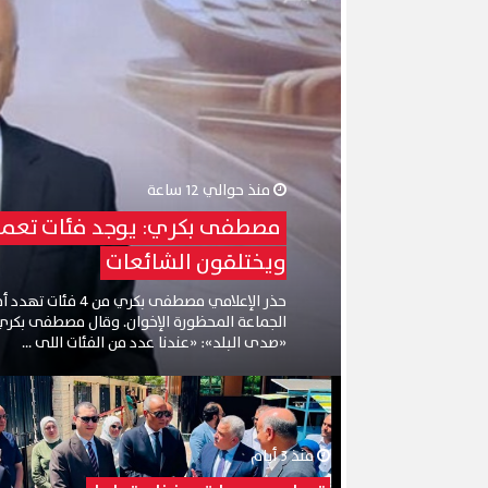
منذ حوالي 12 ساعة
مصطفى بكري: يوجد فئات تعمل ع
ويختلقون الشائعات
حذر الإعلامي مصطفى 
الجماعة المحظورة الإخوان. وقال مصطفى بكري خ
«صدى البلد»: «عندنا عدد من الفئات اللى ...
منذ 3 أيام