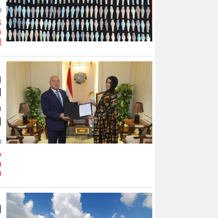
ك
ت
إ
و
ا
ف
ا
ف
و
و
ل