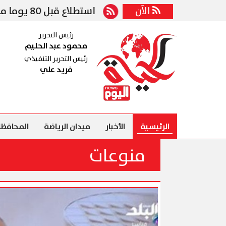
الآن
استطلاع قبل 80 يوما من الانتخابات.. معسكرا نتنياهو والمعارضة دون أغلبية
رئيس التحرير
محمود عبد الحليم
رئيس التحرير التنفيذي
فريد علي
الرئيسية
الأخبار
ميدان الرياضة
المحافظا
منوعات