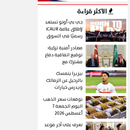
الأكثر قراءة
جي بي أوتو تستعد
لإطلاق علامة iCAUR
رسميًا في السوق
المصري خلال
مصادر أمنية تركية:
أغسطس
توقيع اتفاقية دفاع
مشترك مع
السعودية وباكستان
بيزيرا يتمسك
اليوم
بالرحيل عن الزمالك
ويدرس خيارات
جديدة رغم رفض
توقعات سعر الذهب
النادي بيعه
اليوم الجمعة 7
أغسطس 2026
تعرف على آخر موعد