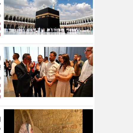
«
ف
ا
ل
ر
ي
ا
ا
ا
ا
ص