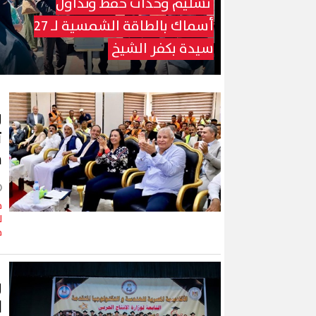
تسليم وحدات حفظ وتداول
أسماك بالطاقة الشمسية لـ 27
سيدة بكفر الشيخ
و
م
ف
ل
م
و
ا