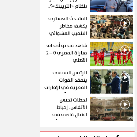
بنظام «التريبتك»؟..
الشروط والتفاصيل
المتحدث العسكري
يكشف مخاطر
التنقيب العشوائي
عن الذهب في "درع
شاهد فيديو أهداف
الجنوب"
مباراة المصري 0 – 2
الأهلي
الرئيس السيسي
يتفقد القوات
المصرية في الإمارات
خلال زيارة أخوية
لحظات تحبس
الأنفاس.. إحباط
اغتيال قاضي في
الحلقة 10 من رأس
الأفعى