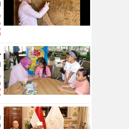
ا
ف
س
ا
"
ل
ل
س
ص
و
ب