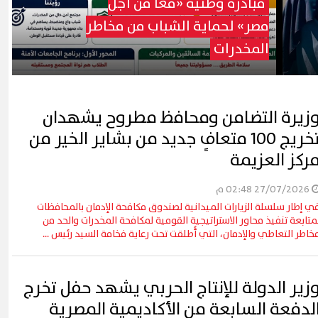
مبادرة وطنية «معًا من أجل
مصر» لحماية الشباب من مخاطر
المخدرات
زيرة التضامن ومحافظ مطروح يشهدان
تخريج 100 متعافٍ جديد من بشاير الخير من
ركز العزيمة
27/07/2026 02:48 م
ي إطار سلسلة الزيارات الميدانية لصندوق مكافحة الإدمان بالمحافظات
متابعة تنفيذ محاور الاستراتيجية القومية لمكافحة المخدرات والحد من
خاطر التعاطي والإدمان، التي أُطلقت تحت رعاية فخامة السيد رئيس ...
زير الدولة للإنتاج الحربي يشهد حفل تخرج
لدفعة السابعة من الأكاديمية المصرية