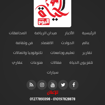
الرئيسية
الأخبار
ميدان الرياضة
المحافظات
عالم
الحوادث
الاقتصاد
فن وثقافة
تقارير
تعليم وجامعات
تكنولوجيا واتصالات
تلفزيون الحياة
مقالات
منوعات
عقاري
سيارات
للإعلان
010197828878 - 01277893398