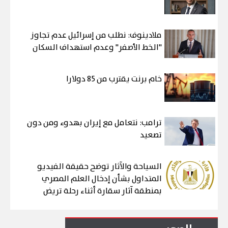
ملادينوف: نطلب من إسرائيل عدم تجاوز
"الخط الأصفر" وعدم استهداف السكان
خام برنت يقترب من 85 دولارا
ترامب: نتعامل مع إيران بهدوء ومن دون
تصعيد
السياحة والآثار توضح حقيقة الفيديو
المتداول بشأن إدخال العلم المصري
بمنطقة آثار سقارة أثناء رحلة تريض