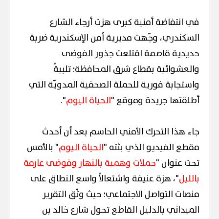
في انتفاضة أمنية كبرى هزت أرجاء الشارع
السكندري، وجّهت مديرية أمن الإسكندرية ضربة
حديدية قاصمة اقتلعت جذور الفوضى
والعشوائية بقطاع شرق المحافظة؛ تلبيةً
واستجابة فورية للحملة الصحفية المدويّة التي
أطلقتها جريدة وموقع "
الحياة اليوم
".
جاء هذا التحرك الأمني الحاسم بعد أن أحدث
مقطع الفيديو الذي بثته "
الحياة اليوم
" بالأمس
تحت عنوان "
حملات وهمية بالنهار وفوضى عارمة
بالليل
"، هزة عنيفة واشتعالاً واسع النطاق على
منصات التواصل الاجتماعي؛ حيث وثّق التقرير
الميداني بالدليل القاطع تحول شارع خالد بن