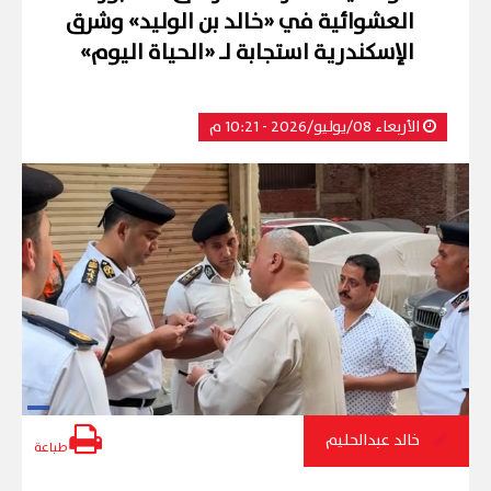
العشوائية في «خالد بن الوليد» وشرق
الإسكندرية استجابة لـ «الحياة اليوم»
الأربعاء 08/يوليو/2026 - 10:21 م
خالد عبدالحليم
طباعة