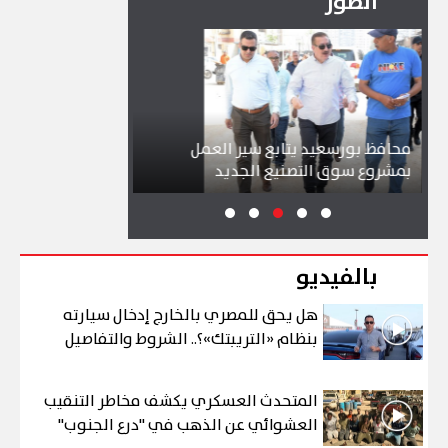
الصور
محافظ بورسعيد يتابع سير العمل
شواطئ بورسعيد و
بمشروع سوق التصنيع الجديد
تجذب آلاف الزائري
بالفيديو
هل يحق للمصري بالخارج إدخال سيارته
بنظام «التريبتك»؟.. الشروط والتفاصيل
المتحدث العسكري يكشف مخاطر التنقيب
العشوائي عن الذهب في "درع الجنوب"