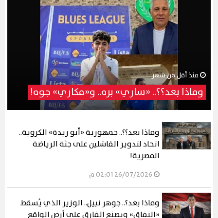
منذ أقل من شهر
وماذا بعد؟؟.. «ساري» بره.. و«مكاري» جوه!
وماذا بعد؟؟.. جمهورية «أبو ريدة» الكروية..
اتحاد لتدوير الفاشلين على جثة الرياضة
المصرية!
26/07/2026 02:01 م
وماذا بعد؟.. جوهر نبيل.. الوزير الذي يُسقط
«النفاق» ويصنع الفارق على أرض الواقع