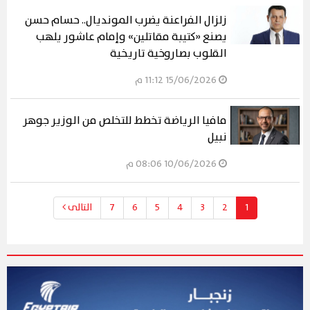
زلزال الفراعنة يضرب المونديال.. حسام حسن
يصنع «كتيبة مقاتلين» وإمام عاشور يلهب
القلوب بصاروخية تاريخية
15/06/2026 11:12 م
مافيا الرياضة تخطط للتخلص من الوزير جوهر
نبيل
10/06/2026 08:06 م
1
2
3
4
5
6
7
التالى