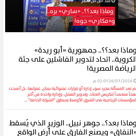
منذ أقل من شهر
وماذا بعد؟؟.. «ساري» بره..
و«مكاري» جوه!
ماذا بعد؟؟.. جمهورية «أبو ريدة»
لكروية.. اتحاد لتدوير الفاشلين على جثة
لرياضة المصرية!
26/07/2026 02:01 م
م تعد المسألة مجرد سوء إدارة أو قرارات عشوائية يمكن غفرانها، بل أصبحت
هجاً متعمداً لتكريس العناد، وتدوير الفشل، وإدارة واحدة من أكبر
لمؤسسات الرياضية في الشرق الأوسط بمنطق "الشركة الخاصة" ...
ماذا بعد؟.. جوهر نبيل.. الوزير الذي يُسقط
النفاق» ويصنع الفارق على أرض الواقع