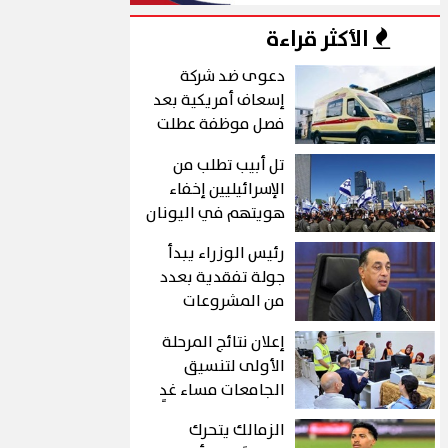
الأكثر قراءة
دعوى ضد شركة
إسعاف أمريكية بعد
فصل موظفة عطلت
كاميرات تصور
تل أبيب تطلب من
المرضى
الإسرائيليين إخفاء
هويتهم في اليونان
قبيل احتجاجات
رئيس الوزراء يبدأ
تضامنية مع فلسطين
جولة تفقدية بعدد
من المشروعات
الخدمية والتنموية
إعلان نتائج المرحلة
بمطروح
الأولى لتنسيق
الجامعات مساء غدٍ
الإثنين
الزمالك يتحرك