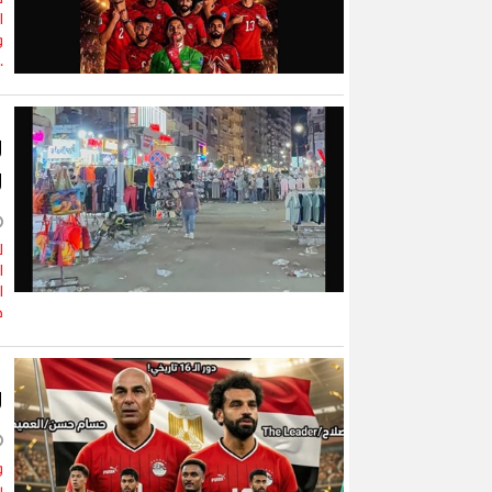
ا
و
.
و
و
ل
ا
ا
خ
و
و
ي