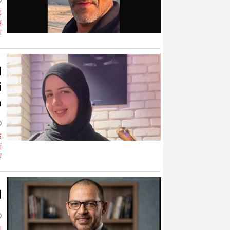
ل
ك
ا
ل
ن
م
ك
ن
ت
ا
إ