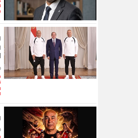
و
ي
و
و
ا
ف
ت
و
ا
و
ل