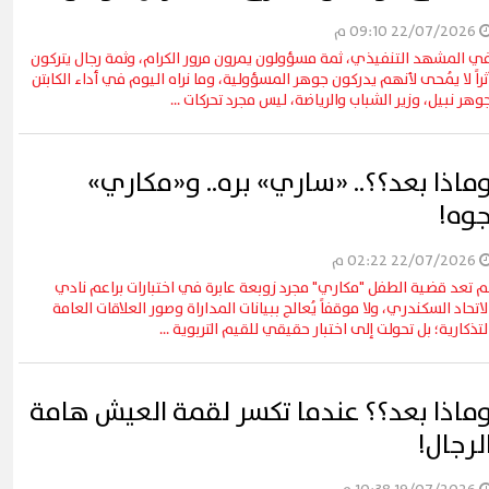
22/07/2026 09:10 م
ي المشهد التنفيذي، ثمة مسؤولون يمرون مرور الكرام، وثمة رجال يتركون
ثراً لا يُمحى لأنهم يدركون جوهر المسؤولية، وما نراه اليوم في أداء الكابتن
وهر نبيل، وزير الشباب والرياضة، ليس مجرد تحركات ...
ماذا بعد؟؟.. «ساري» بره.. و«مكاري»
وه!
قاهرة يشهد أول مشاركة
22/07/2026 02:22 م
تعليم في فعاليات شارع الفن
آلاف الزائرين يتدفقون على بور
م تعد قضية الطفل "مكاري" مجرد زوبعة عابرة في اختبارات براعم نادي
وبورفؤاد في عطلة أسبوعية است
لاتحاد السكندري، ولا موقفاً يُعالج ببيانات المداراة وصور العلاقات العامة
لتذكارية؛ بل تحولت إلى اختبار حقيقي للقيم التربوية ...
ماذا بعد؟؟ عندما تكسر لقمة العيش هامة
لرجال!