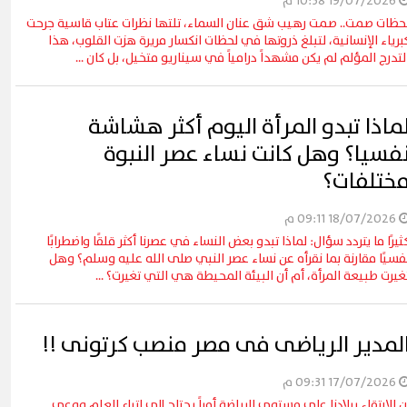
19/07/2026 10:38 م
حظات صمت.. صمت رهيب شق عنان السماء، تلتها نظرات عتاب قاسية جرحت
برياء الإنسانية، لتبلغ ذروتها في لحظات انكسار مريرة هزت القلوب، هذا
لتدرج المؤلم لم يكن مشهداً درامياً في سيناريو متخيل، بل كان ...
ماذا تبدو المرأة اليوم أكثر هشاشة
فسيا؟ وهل كانت نساء عصر النبوة
ختلفات؟
18/07/2026 09:11 م
ثيرًا ما يتردد سؤال: لماذا تبدو بعض النساء في عصرنا أكثر قلقًا واضطرابًا
فسيًا مقارنة بما نقرأه عن نساء عصر النبي صلى الله عليه وسلم؟ وهل
غيرت طبيعة المرأة، أم أن البيئة المحيطة هي التي تغيرت؟ ...
لمدير الرياضى فى مصر منصب كرتونى !!
17/07/2026 09:31 م
ن الارتقاء ببلادنا على مستوى الرياضة أمراً يحتاج إلى اتباع العلم ووعى