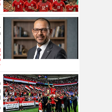
ت
ع
س
إ
ي
و
.
ف
ر
ا