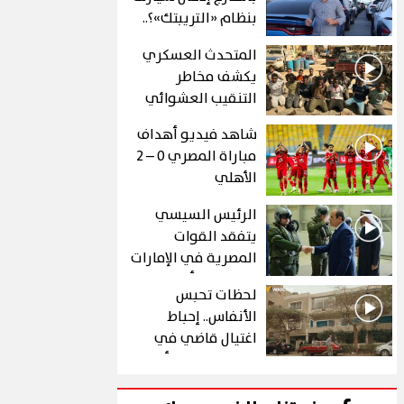
بنظام «التريبتك»؟..
الشروط والتفاصيل
المتحدث العسكري
يكشف مخاطر
التنقيب العشوائي
عن الذهب في "درع
شاهد فيديو أهداف
الجنوب"
مباراة المصري 0 – 2
الأهلي
الرئيس السيسي
يتفقد القوات
المصرية في الإمارات
خلال زيارة أخوية
لحظات تحبس
الأنفاس.. إحباط
اغتيال قاضي في
الحلقة 10 من رأس
الأفعى