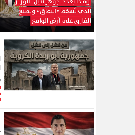
وماذا بعد؟.. جوهر نبيل.. الوزير
الذي يُسقط «النفاق» ويصنع
الفارق على أرض الواقع
و
ا
ا
ل
ن
ا
و
«