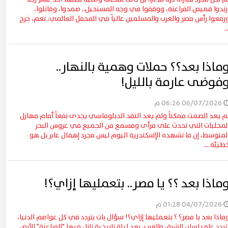
رتدوا قميص الفراعنة، ووقفوا في وجه المستحيل.. صمدوا، وقاتلوا،
رفعوا رأس مصر والعرب والمسلمين عالياً في المحفل العالمي، نعم، خرج
..
ماذا بعد؟؟ حملات وهمية بالنهار..
فوضى عارمة بالليل!
06/07/2026 06:26 م
م يعد الصمت ممكناً ولم يعد النقد الدبلوماسي يجدى نفعاً أمام مهازل
لمحليات التي تحدث على مرأى ومسمع من الجميع في عروس البحر
لمتوسط، إن ما تشهده الإسكندرية اليوم ليس مجرد إهمال عابر بل هو
طيئة ...
ماذا بعد ؟؟ يا مصر.. بتعمليها إزاي؟!
04/07/2026 01:28 م
ماذا بعد يا مصر؟ ؟ بتعمليها إزاي؟! سؤال بات يتردد في كل عواصم الدنيا،
تردد على لسان الشرق والغرب، بعد ليلة تاريخية زلزل فيها "الفراعنة" الأرض