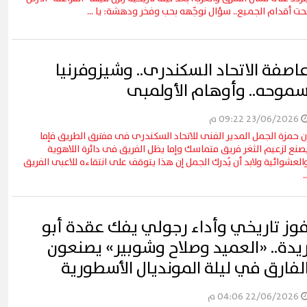
حت أقدام الجميع.. سؤال نوجّهه بحب وفخر ودهشة: يا ...
اصفة الاتحاد السكندرى.. وشيزوفرنيا
موحه.. وأوهام الأولمبى
23/06/2026 09:22 م
ن حمزة الجمل المدير الفنى للاتحاد السكندرى فى مفترق الطريق فإما
صنع لزعيم الثغر فريق متماسك وإما يظل الفريق فى دائرة اللاهوية
العشوائية ولابد أن يُدرك الجمل إن هذا يتوقف على انتقاءه للاعبى الفريق
..
وز تاريخي وأداء رجولي يفك عقدة أبو
يدة.. «العميد وصلاح وشوبير» يصنعون
لفارق في ليلة المونديال الأسطورية
22/06/2026 04:06 م