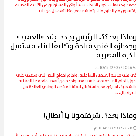
جهد وحينها سيكون الارتقاء يسيراً ولكن المسئولين عن الأندية المصرية
قتبسون من الخارج ما لا يتماشى مع إمكاناتهم بل من باب ...
ماذا بعد؟؟.. الرئيس يجدد عقد «العميد»
جهازه الفني قيادةً وتكليفًا لبناء مستقبل
لكرة المصرية
12/07/2026 10:15 م
ي قلب مدينة العلمين الساحلية، وأمام أمواج البحر التي شهدت على
حول الحلم إلى حقيقة، عاشت مصر واحدة من أبهى ملاحمها الوطنية
الشعبية، لم يكن مجرد استقبال لبعثة المنتخب الوطني العائدة من
لمونديال، ...
ماذا بعد؟.. شرفتمونا يا أبطال!
07/07/2026 11:48 م
م تكن مجرد مباراة كرة قدم، بل كانت ملحمة وطنية بطلها أحد عشر رجلاً